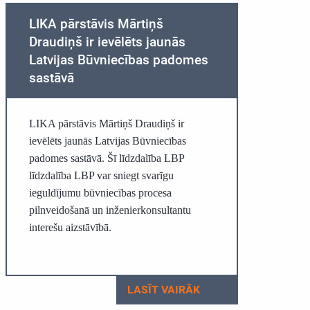
LIKA pārstāvis Mārtiņš
Draudiņš ir ievēlēts jaunās
Latvijas Būvniecības padomes
sastāvā
LIKA pārstāvis Mārtiņš Draudiņš ir
ievēlēts jaunās Latvijas Būvniecības
padomes sastāvā. Šī līdzdalība LBP
līdzdalība LBP var sniegt svarīgu
ieguldījumu būvniecības procesa
pilnveidošanā un inženierkonsultantu
interešu aizstāvībā.
LASĪT VAIRĀK