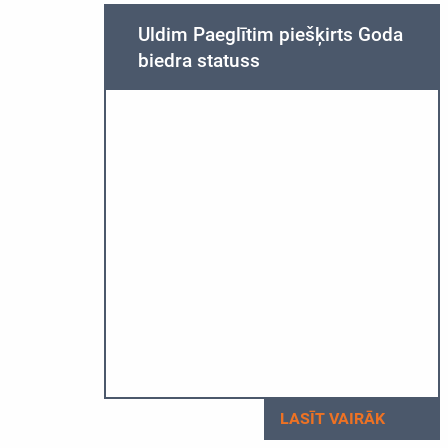
Uldim Paeglītim piešķirts Goda
biedra statuss
LASĪT VAIRĀK