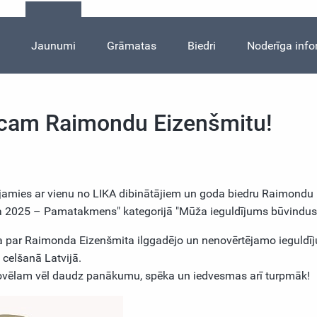
s
Jaunumi
Grāmatas
Biedri
Noderīga info
eicam Raimondu Eizenšmitu!
ojamies ar vienu no LIKA dibinātājiem un goda biedru Raimondu
lva 2025 – Pamatakmens" kategorijā "Mūža ieguldījums būvindustr
ība par Raimonda Eizenšmita ilggadējo un nenovērtējamo ieguldīj
 celšanā Latvijā.
ovēlam vēl daudz panākumu, spēka un iedvesmas arī turpmāk!