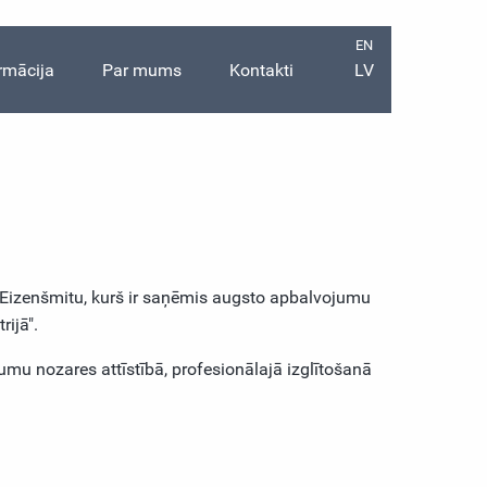
EN
rmācija
Par mums
Kontakti
LV
 Eizenšmitu, kurš ir saņēmis augsto apbalvojumu
ijā".
umu nozares attīstībā, profesionālajā izglītošanā