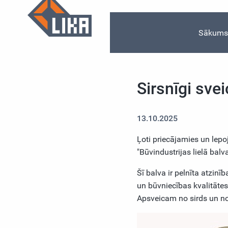
Sākum
Sirsnīgi sv
13.10.2025
Ļoti priecājamies un lep
"Būvindustrijas lielā ba
Šī balva ir pelnīta atzin
un būvniecības kvalitātes
Apsveicam no sirds un n